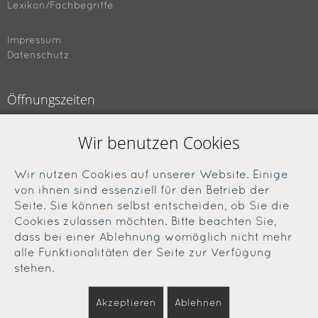
Lexikon/Fachbegriffe
Impressum
Datenschutz
Öffnungszeiten
Montag bis Freitag
Wir benutzen Cookies
09.00 bis 18.00 Uhr
Samstag
Wir nutzen Cookies auf unserer Website. Einige
von ihnen sind essenziell für den Betrieb der
09.00 bis 13.00 Uhr
Seite. Sie können selbst entscheiden, ob Sie die
Cookies zulassen möchten. Bitte beachten Sie,
Soziale Medien
dass bei einer Ablehnung womöglich nicht mehr
alle Funktionalitäten der Seite zur Verfügung
Facebook
stehen.
Instagram
Akzeptieren
Ablehnen