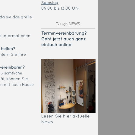
Samstag
09.00 bis 13.00 Uhr
da sie das grelle
Tange-NEWS
Terminvereinba
rung?
e Informationen
Geht jetzt auch ganz
einfach online!
 helfen?
htern Sie Ihre
 vereinbaren?
zu sämtliche
rät, können Sie
en mit nach Hause
Lesen Sie hier aktuelle
News