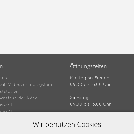
en
Öffnungszeiten
uns
Montag bis Freitag
eal® Videozentriersystem
09.00 bis 18.00 Uhr
ststation
Samstag
ärzte in der Nähe
09.00 bis 13.00 Uhr
nswert
kop 3D
hein "4 für 3"
Wir benutzen Cookies
Ladenansicht