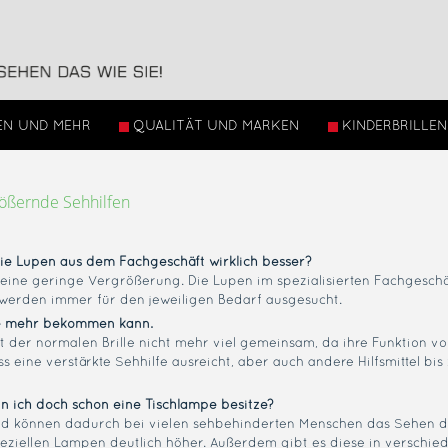
EN UND MEHR
QUALITÄT UND MARKEN
KINDERBRILLEN
ößernde Sehhilfen
ie Lupen aus dem Fachgeschäft wirklich besser?
ine geringe Vergrößerung. Die Lupen im spezialisierten Fachgeschä
werden immer für den jeweiligen Bedarf ausgesucht.
lle mehr bekommen kann.
mit der normalen Brille nicht mehr viel gemeinsam, da ihre Funktion v
s eine verstärkte Sehhilfe ausreicht, aber auch andere Hilfsmittel bi
n ich doch schon eine Tischlampe besitze?
und können dadurch bei vielen sehbehinderten Menschen das Sehen d
speziellen Lampen deutlich höher. Außerdem gibt es diese in verschie