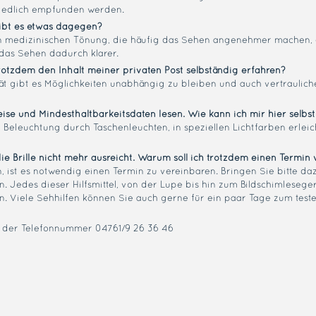
chiedlich empfunden werden.
Gibt es etwas dagegen?
ellen medizinischen Tönung, die häufig das Sehen angenehmer machen, 
 das Sehen dadurch klarer.
rotzdem den Inhalt meiner privaten Post selbständig erfahren?
ät gibt es Möglichkeiten unabhängig zu bleiben und auch vertraulich
ise und Mindesthaltbarkeitsdaten lesen. Wie kann ich mir hier selbst
n Beleuchtung durch Taschenleuchten, in speziellen Lichtfarben erleic
ie Brille nicht mehr ausreicht. Warum soll ich trotzdem einen Termin
, ist es notwendig einen Termin zu vereinbaren. Bringen Sie bitte da
. Jedes dieser Hilfsmittel, von der Lupe bis hin zum Bildschimlesege
n. Viele Sehhilfen können Sie auch gerne für ein paar Tage zum test
r der Telefonnummer 04761/9 26 36 46