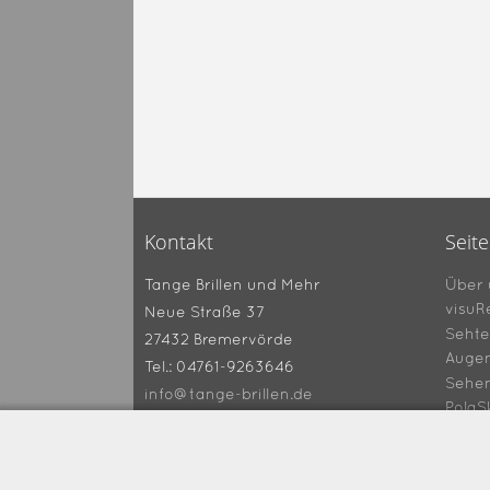
Kontakt
Seit
Über 
Tange Brillen und Mehr
visuR
Neue Straße 37
Sehte
27432 Bremervörde
Augen
Tel.: 04761-9263646
Sehe
info@tange-brillen.de
PolaS
Gutsc
360° 
Tipps