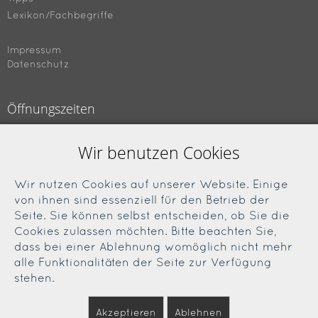
Lexikon/Fachbegriffe
Impressum
Datenschutz
Öffnungszeiten
Montag bis Freitag
Wir benutzen Cookies
09.00 bis 18.00 Uhr
Samstag
Wir nutzen Cookies auf unserer Website. Einige
09.00 bis 13.00 Uhr
von ihnen sind essenziell für den Betrieb der
Seite. Sie können selbst entscheiden, ob Sie die
Cookies zulassen möchten. Bitte beachten Sie,
Soziale Medien
dass bei einer Ablehnung womöglich nicht mehr
alle Funktionalitäten der Seite zur Verfügung
Facebook
stehen.
Instagram
Akzeptieren
Ablehnen