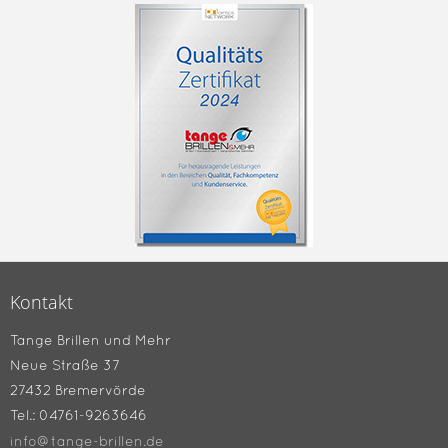
Kontakt
Tange Brillen und Mehr
Neue Straße 37
27432 Bremervörde
Tel.: 04761-9263646
info@tange-brillen.de