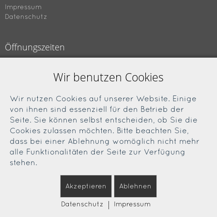
Impressum
Datenschutz
Öffnungszeiten
Montag bis Freitag
Wir benutzen Cookies
09.00 bis 18.00 Uhr
Samstag
Wir nutzen Cookies auf unserer Website. Einige
09.00 bis 13.00 Uhr
von ihnen sind essenziell für den Betrieb der
Seite. Sie können selbst entscheiden, ob Sie die
Cookies zulassen möchten. Bitte beachten Sie,
Soziale Medien
dass bei einer Ablehnung womöglich nicht mehr
alle Funktionalitäten der Seite zur Verfügung
Facebook
stehen.
Instagram
Akzeptieren
Ablehnen
|
Datenschutz
Impressum