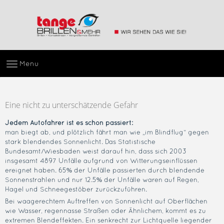
Menu
Eine nicht zu unterschätzende Gefahr
Jedem Autofahrer ist es schon passiert:
man biegt ab, und plötzlich fährt man wie „im Blindflug“ gegen
stark blendendes Sonnenlicht. Das Statistische
Bundesamt/Wiesbaden weist darauf hin, dass sich 2003
insgesamt 4897 Unfälle aufgrund von Witterungseinflüssen
ereignet haben. 65% der Unfälle passierten durch blendende
Sonnenstrahlen und nur 12.5% der Unfälle waren auf Regen,
Hagel und Schneegestöber zurückzuführen.
Bei waagerechtem Auftreffen von Sonnenlicht auf Oberflächen
wie Wasser, regennasse Straßen oder Ähnlichem, kommt es zu
extremen Blendeffekten. Ein senkrecht zur Lichtquelle liegender