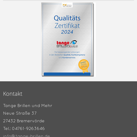
Kontakt
Tange Brillen und Mehr
Neue Straße 37
27432 Bremervörde
Tel.: 04761-9263646
info@tange-brillen.de