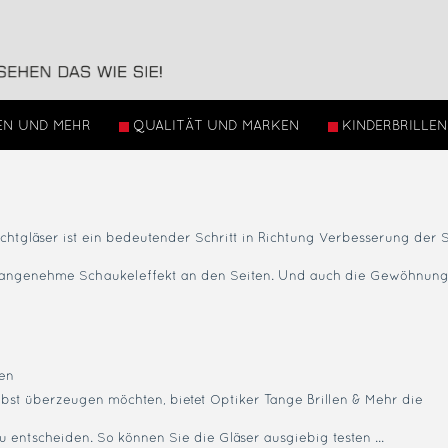
EN UND MEHR
QUALITÄT UND MARKEN
KINDERBRILLEN
htgläser ist ein bedeutender Schritt in Richtung Verbesserung der 
unangenehme Schaukeleffekt an den Seiten. Und auch die Gewöhnung
zen
elbst überzeugen möchten, bietet Optiker Tange Brillen & Mehr die
u entscheiden. So können Sie die Gläser ausgiebig testen ...