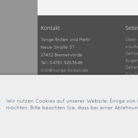
Kontakt
Seit
Über 
Tange Brillen und Mehr
visuR
Neue Straße 37
Sehte
27432 Bremervörde
Augen
Tel.: 04761-9263646
Sehe
info@tange-brillen.de
PolaS
Gutsc
360° 
Tipps
Wir nutzen Cookies auf unserer Website. Einige von i
Lexik
möchten. Bitte beachten Sie, dass bei einer Ablehnu
Impr
Daten