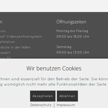
en
Öffnungszeiten
uns
Montag bis Freitag
eal® Videozentriersystem
09.00 bis 18.00 Uhr
ststation
Samstag
ärzte in der Nähe
09.00 bis 13.00 Uhr
nswert
kop 3D
hein "4 für 3"
Wir benutzen Cookies
Ladenansicht
hnen sind essenziell für den Betrieb der Seite. Sie kön
on/Fachbegriffe
ng womöglich nicht mehr alle Funktionalitäten der Seite
essum
Akzeptieren
Ablehnen
schutz
|
Datenschutz
Impressum