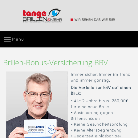
Menu
Brillen-Bonus-Versicherung BBV
Immer sicher. Immer im Trend
und immer günstig.
Die Vorteile zur BBV auf einen
Blick:
• Alle 2 Jahre bis zu 280,00€
für eine neue Brille
• Absicherung gegen
Brillenschäden
• Keine Gesundheitsprüfung
• Keine Altersbegrenzung
• Jederzeit einlösbar bei