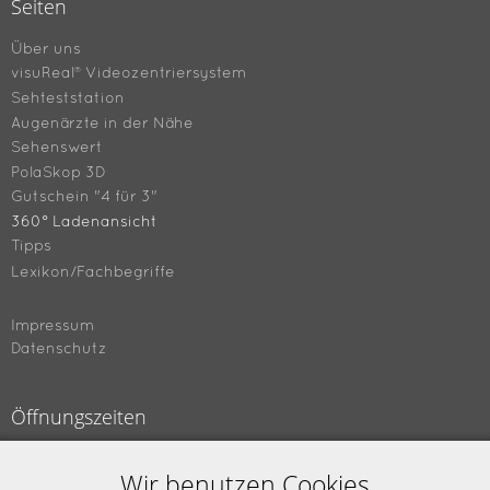
Seiten
Über uns
visuReal® Videozentriersystem
Sehteststation
Augenärzte in der Nähe
Sehenswert
PolaSkop 3D
Gutschein "4 für 3"
360° Ladenansicht
Tipps
Lexikon/Fachbegriffe
Impressum
Datenschutz
Öffnungszeiten
Montag bis Freitag
Wir benutzen Cookies
09.00 bis 18.00 Uhr