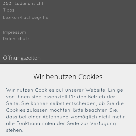
360° Ladenansicht
Tipps
Lexikon/Fachbegriffe
Impressum
Datenschutz
Öffnungszeiten
Montag bis Freitag
Wir benutzen Cookies
09.00 bis 18.00 Uhr
Samstag
Wir nutzen Cookies auf unserer Website. Einige
09.00 bis 13.00 Uhr
von ihnen sind essenziell für den Betrieb der
Seite. Sie können selbst entscheiden, ob Sie die
Cookies zulassen möchten. Bitte beachten Sie,
Soziale Medien
dass bei einer Ablehnung womöglich nicht mehr
alle Funktionalitäten der Seite zur Verfügung
Facebook
stehen.