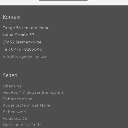
Kontakt
Tange Brillen und Mehr
Neue Straße 37
27432 Bremervörde
Tel.: 04761-9263646
info@tange-brillen.de
Seiten
Über uns
visuReal® Videozentriersystem
Sehteststation
Augenärzte in der Nähe
Sehenswert
PolaSkop 3D
Gutschein "4 für 3"