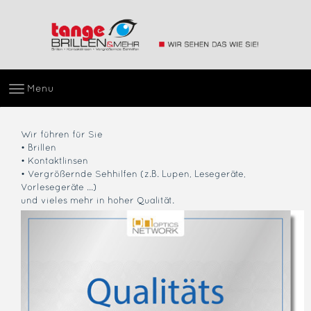
Menu
Wir führen für Sie
• Brillen
• Kontaktlinsen
• Vergrößernde Sehhilfen (z.B. Lupen, Lesegeräte,
Vorlesegeräte ...)
und vieles mehr in hoher Qualität.