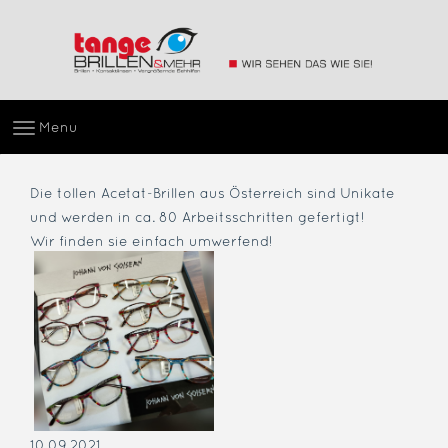
Menu
Die tollen Acetat-Brillen aus Österreich sind Unikate
und werden in ca. 80 Arbeitsschritten gefertigt!
Wir finden sie einfach umwerfend!
10.09.2021