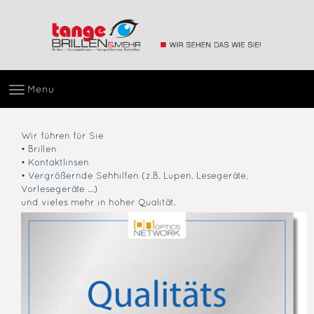
Menu
Wir führen für Sie
• Brillen
• Kontaktlinsen
• Vergrößernde Sehhilfen (z.B. Lupen, Lesegeräte,
Vorlesegeräte ...)
und vieles mehr in hoher Qualität.