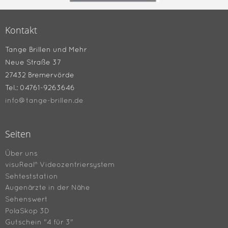
Kontakt
Tange Brillen und Mehr
Neue Straße 37
27432 Bremervörde
Tel.: 04761-9263646
info@tange-brillen.de
Seiten
Über uns
visuReal® Videozentriersystem
Sehteststation
Augenärzte in der Nähe
Sehenswert
PolaSkop 3D
Gutschein "4 für 3"