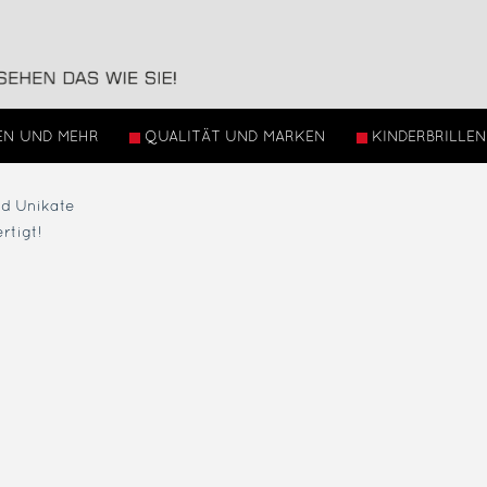
EN UND MEHR
QUALITÄT UND MARKEN
KINDERBRILLEN
ind Unikate
rtigt!