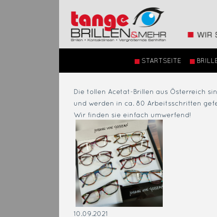
STARTSEITE
BRILL
Die tollen Acetat-Brillen aus Österreich s
und werden in ca. 80 Arbeitsschritten gefe
Wir finden sie einfach umwerfend!
10.09.2021