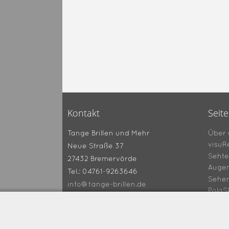
Kontakt
Seit
Über 
Tange Brillen und Mehr
visuR
Neue Straße 37
Sehte
27432 Bremervörde
Augen
Tel.: 04761-9263646
Sehe
info@tange-brillen.de
PolaS
Gutsc
360° 
Tipps