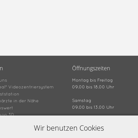
en
Öffnungszeiten
uns
Montag bis Freitag
eal® Videozentriersystem
09.00 bis 18.00 Uhr
ststation
Samstag
ärzte in der Nähe
09.00 bis 13.00 Uhr
nswert
kop 3D
hein "4 für 3"
Wir benutzen Cookies
Ladenansicht