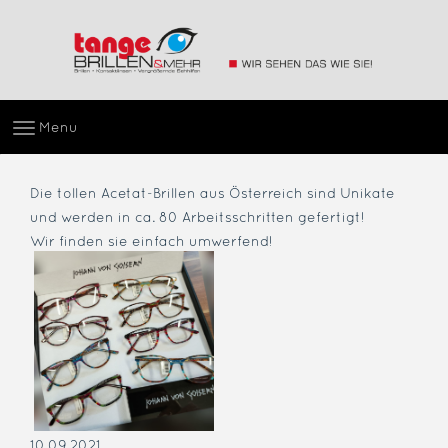
Menu
Die tollen Acetat-Brillen aus Österreich sind Unikate
und werden in ca. 80 Arbeitsschritten gefertigt!
Wir finden sie einfach umwerfend!
10.09.2021