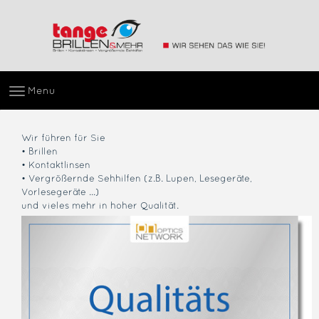
Menu
Wir führen für Sie
• Brillen
• Kontaktlinsen
• Vergrößernde Sehhilfen (z.B. Lupen, Lesegeräte,
Vorlesegeräte ...)
und vieles mehr in hoher Qualität.