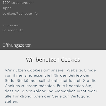
360° Ladenansicht
Tipps
Lexikon/Fachbegriffe
Impressum
Datenschutz
Öffnungszeiten
Montag bis Freitag
Wir benutzen Cookies
09.00 bis 18.00 Uhr
Samstag
Wir nutzen Cookies auf unserer Website. Einige
09.00 bis 13.00 Uhr
von ihnen sind essenziell für den Betrieb der
Seite. Sie können selbst entscheiden, ob Sie die
Cookies zulassen möchten. Bitte beachten Sie,
Soziale Medien
dass bei einer Ablehnung womöglich nicht mehr
alle Funktionalitäten der Seite zur Verfügung
Facebook
stehen.