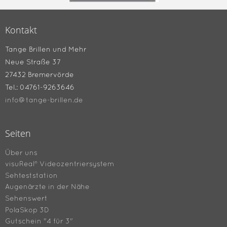
Kontakt
Tange Brillen und Mehr
Neue Straße 37
27432 Bremervörde
Tel.: 04761-9263646
info@tange-brillen.de
Seiten
Über uns
visuReal® Videozentriersystem
Sehteststation
Augenärzte in der Nähe
Sehenswert
PolaSkop 3D
Gutschein "4 für 3"